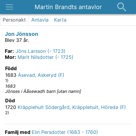
Martin Brandts antavlor
Platser
Personakt
Antavla
Karta
Nyheter
Jon Jönsson
Om
Blev 37 år.
Kontakt
Far
:
Jöns Larsson (- 1723)
Mor
:
Marit Nilsdotter (- 1725)
Född
1683
Äsevad, Askeryd (F)
1)
1683
Jönses i Äåsewadh barn [utan namn]
Död
1720
Kräpplehult Södergård, Kräpplehult, Höreda (F)
2)
Familj med
Elin Persdotter (1683 - 1760)