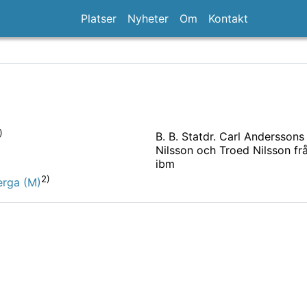
Platser
Nyheter
Om
Kontakt
)
B. B. Statdr. Carl Andersson
Nilsson och Troed Nilsson frå
ibm
2)
berga (M)