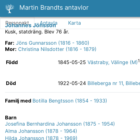
Martin Brandts antavlor
Personakt
Antavla
Karta
Johannes Jönsson
Kusk, statdräng.
Blev 76 år.
Far
:
Jöns Gunnarsson (1816 - 1860)
Mor
:
Christina Nilsdotter (1816 - 1879)
1
Född
1845-05-25
Västraby, Välinge (M)
Död
1922-05-24
Billeberga nr 11, Bille
Familj med
Botilla Bengtsson (1854 - 1933)
Barn
Josefina Bernhardina Johansson (1875 - 1954)
Alma Johansson (1878 - 1964)
Hilda Johansson (1878 - 1969)