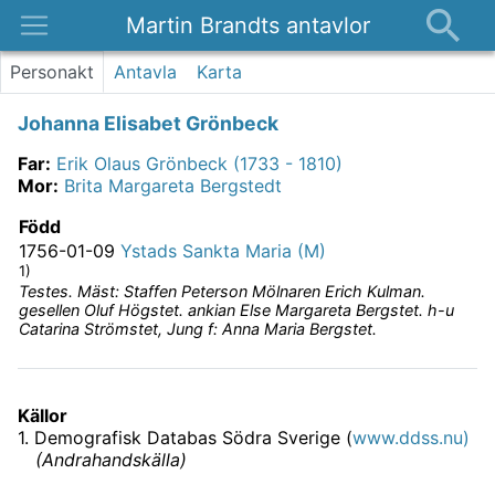
Martin Brandts antavlor
Platser
Personakt
Antavla
Karta
Nyheter
Johanna Elisabet Grönbeck
Om
Far
:
Erik Olaus Grönbeck (1733 - 1810)
Kontakt
Mor
:
Brita Margareta Bergstedt
Född
1756-01-09
Ystads Sankta Maria (M)
1)
Testes. Mäst: Staffen Peterson Mölnaren Erich Kulman.
gesellen Oluf Högstet. ankian Else Margareta Bergstet. h-u
Catarina Strömstet, Jung f: Anna Maria Bergstet.
Källor
1
.
Demografisk Databas Södra Sverige (
www.ddss.nu)
(
Andrahandskälla
)