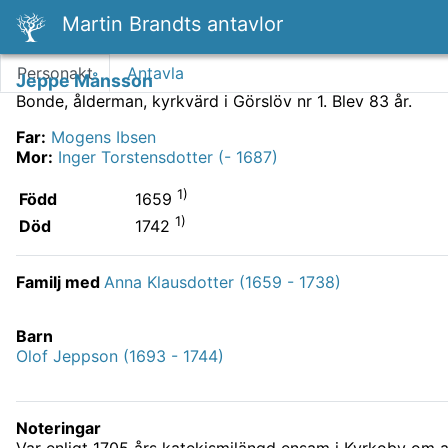
Martin Brandts antavlor
Personakt
Antavla
Jeppe Månsson
Bonde, ålderman, kyrkvärd i Görslöv nr 1.
Blev 83 år.
Far
:
Mogens Ibsen
Mor
:
Inger Torstensdotter (- 1687)
1)
Född
1659
1)
Död
1742
Familj med
Anna Klausdotter (1659 - 1738)
Barn
Olof Jeppson (1693 - 1744)
Noteringar