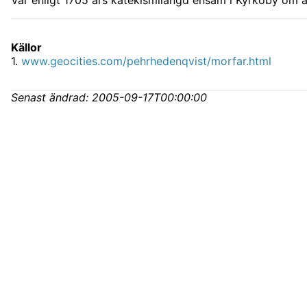
Var enligt 1705 års katekismilängd ensam i Kyrkoby om 
Källor
1
.
www.geocities.com/pehrhedenqvist/morfar.html
Senast ändrad:
2005-09-17T00:00:00