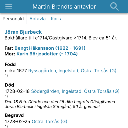
Martin Brandts antavlor
Platser
Personakt
Antavla
Karta
Nyheter
Jöran Bjurbeck
Om
Bokhållare till c1714/Gästgivare >1714.
Blev ca 51 år.
Kontakt
Far
:
Bengt Håkansson (1622 - 1691)
Mor
:
Karin Börjesdotter (- 1704)
Född
cirka 1677
Ryssagården, Ingelstad, Östra Torsås (G)
1)
Död
1728-02-18
Södergården, Ingelstad, Östra Torsås (G)
1)
Den 18 Feb. Dödde och den 25 dito begrofs Gästgifvaren
Jöran Biurbeck i Ingelsta Söregård, 50 år gammal
Begravd
1728-02-25
Östra Torsås (G)
1)