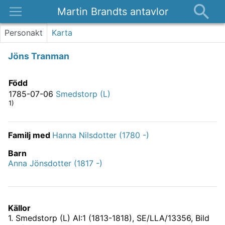
Martin Brandts antavlor
Platser
Personakt
Karta
Nyheter
Jöns Tranman
Om
Kontakt
Född
1785-07-06
Smedstorp (L)
1)
Familj med
Hanna Nilsdotter (1780 -)
Barn
Anna Jönsdotter (1817 -)
Källor
1
.
Smedstorp (L) AI:1 (1813-1818), SE/LLA/13356
, Bild