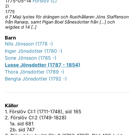
1775-05-14
Förslöv (L)
2)
1775
d 7 Maÿ lystes för drängen och Rusthållaren Jöns Staffenson
från Ranarp, samt Pigan Boel Sånesdotter från [...] och
wigdes d 14 [..]
Barn
Nils Jönsson (1778 -)
Inger Jönsdotter (1780 -)
Sone Jönsson (1785 -)
Lusse Jönsdotter (1787 - 1854)
Thora Jönsdotter (1789 -)
Bengta Jönsdotter (1792 -)
Källor
1
.
Förslöv CI:1 (1711-1748)
, sid 165
2
.
Förslöv CI:2 (1749-1828)
1
a
.
sid 681
2
b
.
sid 747