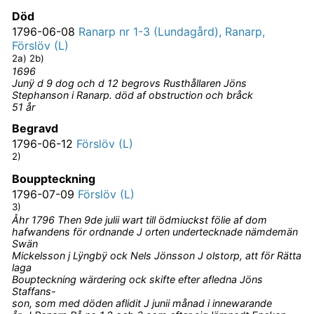
Död
1796-06-08
Ranarp nr 1-3 (Lundagård), Ranarp,
Förslöv (L)
2a) 2b)
1696
Junÿ d 9 dog och d 12 begrovs Rusthållaren Jöns
Stephanson i Ranarp. död af obstruction och bråck
51 år
Begravd
1796-06-12
Förslöv (L)
2)
Bouppteckning
1796-07-09
Förslöv (L)
3)
Åhr 1796 Then 9de julii wart till ödmiuckst fölie af dom
hafwandens för ordnande J orten undertecknade nämdemän
Swän
Mickelsson j Lÿngbÿ ock Nels Jönsson J olstorp, att för Rätta
laga
Boupteckning wärdering ock skifte efter afledna Jöns
Staffans-
son, som med döden aflidit J junii månad i innewarande