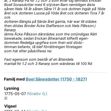
år, J Ranarp På no 1.2 och 3 som efter sig lämnadt Enckan
Boell Sonasdotter med 6 stÿcken Barn nembligen älsta
sånen Nels 18 år sånen Såne 11 år ock dottren Ingiär på 16de
året ock dotteren Lussia på 10de året ock dotteren Tora 7 år
ock
dotteren Bängta på fiärde året gamla, här war till städes
then dödas Broder Åcke Staffanson ock Nels Pålsson j
Ranarp
iämte Åcke Pålsson därstädes som the omÿndigas Rätt
bewakade, sedan Enckan åttwarnadt blifwitt egen-
dommen Redeliga upgifwa som then wid döds-
timman befants, tå blef förrättningen företagen
som här efter påskrifwes ne:
Fast egensom som består af en åttendels
mantall Nr 1.2 och 3 Ranarp som wärderas till 100 Rd
Familj med
Boel Sånesdotter (1750 - 1827)
Lysning
1775-05-07
Förslöv (L)
2)
Vigsel