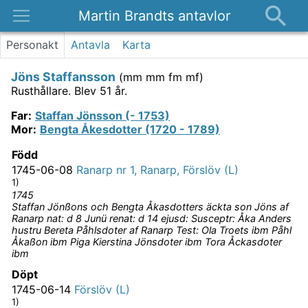
Martin Brandts antavlor
Platser
Personakt
Antavla
Karta
Nyheter
Jöns Staffansson
(
mm mm fm mf
)
Om
Rusthållare.
Blev 51 år.
Kontakt
Far
:
Staffan Jönsson (- 1753)
Mor
:
Bengta Åkesdotter (1720 - 1789)
Född
1745-06-08
Ranarp nr 1, Ranarp, Förslöv (L)
1)
1745
Staffan Jönßons och Bengta Åkasdotters äckta son Jöns af
Ranarp nat: d 8 Junü renat: d 14 ejusd: Susceptr: Åka Anders
hustru Bereta Påhlsdoter af Ranarp Test: Ola Troets ibm Påhl
Åkaßon ibm Piga Kierstina Jönsdoter ibm Tora Åckasdoter
ibm
Döpt
1745-06-14
Förslöv (L)
1)