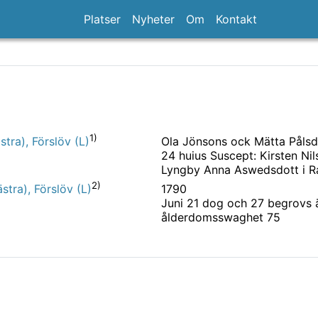
Platser
Nyheter
Om
Kontakt
1)
Ola Jönsons ock Mätta Pålsdo
tra), Förslöv (L)
24 huius Suscept: Kirsten Nil
Lyngby Anna Aswedsdott i Ra
2)
1790
stra), Förslöv (L)
Juni 21 dog och 27 begrovs 
ålderdomsswaghet 75