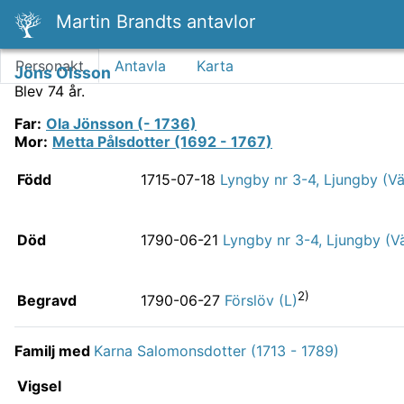
Martin Brandts antavlor
Personakt
Antavla
Karta
Jöns Olsson
Blev 74 år.
Far
:
Ola Jönsson (- 1736)
Mor
:
Metta Pålsdotter (1692 - 1767)
Född
1715-07-18
Lyngby nr 3-4, Ljungby (Väs
Död
1790-06-21
Lyngby nr 3-4, Ljungby (Vä
2)
Begravd
1790-06-27
Förslöv (L)
Familj med
Karna Salomonsdotter (1713 - 1789)
Vigsel