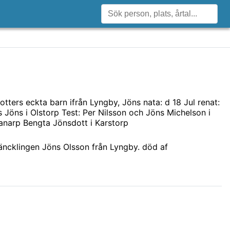
tters eckta barn ifrån Lyngby, Jöns nata: d 18 Jul renat:
s Jöns i Olstorp Test: Per Nilsson och Jöns Michelson i
narp Bengta Jönsdott i Karstorp
äncklingen Jöns Olsson från Lyngby. död af