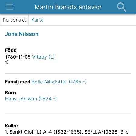
Martin Brandts antavlor
Platser
Personakt
Karta
Nyheter
Jöns Nilsson
Om
Kontakt
Född
1780-11-05
Vitaby (L)
1)
Familj med
Bolla Nilsdotter (1785 -)
Barn
Hans Jönsson (1824 -)
Källor
1
.
Sankt Olof (L) AI:4 (1832-1835), SE/LLA/13328
, Bild