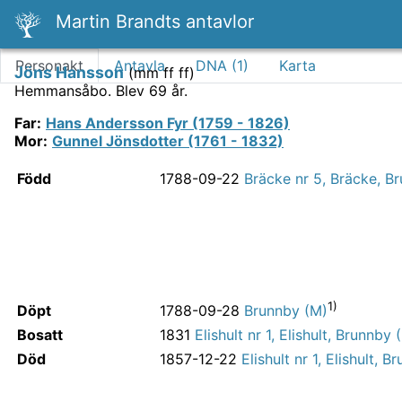
Martin Brandts antavlor
Personakt
Antavla
DNA (
1
)
Karta
Jöns Hansson
(
mm ff ff
)
Hemmansåbo.
Blev 69 år.
Far
:
Hans Andersson Fyr (1759 - 1826)
Mor
:
Gunnel Jönsdotter (1761 - 1832)
Född
1788-09-22
Bräcke nr 5, Bräcke, B
1)
Döpt
1788-09-28
Brunnby (M)
Bosatt
1831
Elishult nr 1, Elishult, Brunnby 
Död
1857-12-22
Elishult nr 1, Elishult, 