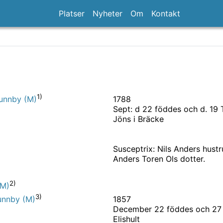
Platser
Nyheter
Om
Kontakt
1)
1788
runnby (M)
Sept: d 22 föddes och d. 19
Jöns i Bräcke
Susceptrix: Nils Anders hust
Anders Toren Ols dotter.
2)
(M)
3)
1857
Brunnby (M)
December 22 föddes och 27
Elishult