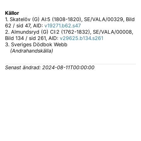
Källor
1
.
Skatelöv (G) AI:5 (1808-1820), SE/VALA/00329
, Bild
62 / sid 47, AID:
v19271.b62.s47
2
.
Almundsryd (G) CI:2 (1762-1832), SE/VALA/00008
,
Bild 134 / sid 261, AID:
v29625.b134.s261
3
.
Sveriges Dödbok Webb
(
Andrahandskälla
)
Senast ändrad:
2024-08-11T00:00:00