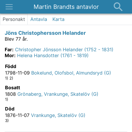
Martin Brandts antavlor
Platser
Personakt
Antavla
Karta
Nyheter
Jöns Christophersson Helander
Om
Blev 77 år.
Kontakt
Far
:
Christopher Jönsson Helander (1752 - 1831)
Mor
:
Helena Hansdotter (1761 - 1819)
Född
1798-11-09
Bokelund, Olofsbol, Almundsryd (G)
1) 2)
Bosatt
1808
Grönaberg, Vrankunge, Skatelöv (G)
1)
Död
1876-11-07
Vrankunge, Skatelöv (G)
3)