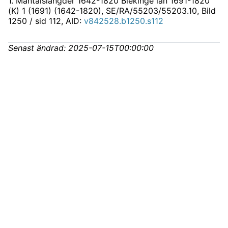
1
.
Mantalslängder 1642-1820 Blekinge län 1691-1820
(K) 1 (1691) (1642-1820), SE/RA/55203/55203.10
, Bild
1250 / sid 112, AID:
v842528.b1250.s112
Senast ändrad:
2025-07-15T00:00:00