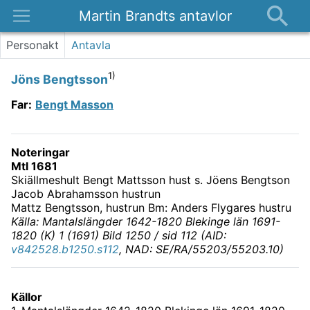
Martin Brandts antavlor
Platser
Personakt
Antavla
Nyheter
1)
Jöns Bengtsson
Om
Far
:
Bengt Masson
Kontakt
Noteringar
Mtl 1681
Skiällmeshult Bengt Mattsson hust s. Jöens Bengtson
Jacob Abrahamsson hustrun
Mattz Bengtsson, hustrun Bm: Anders Flygares hustru
Källa: Mantalslängder 1642-1820 Blekinge län 1691-
1820 (K) 1 (1691) Bild 1250 / sid 112 (AID:
v842528.b1250.s112
, NAD: SE/RA/55203/55203.10)
Källor