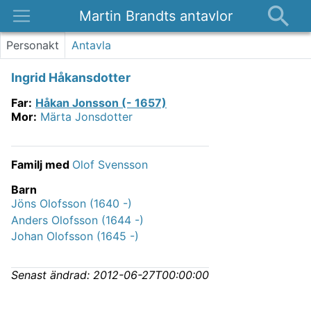
Martin Brandts antavlor
Platser
Personakt
Antavla
Nyheter
Ingrid Håkansdotter
Om
Far
:
Håkan Jonsson (- 1657)
Kontakt
Mor
:
Märta Jonsdotter
Familj med
Olof Svensson
Barn
Jöns Olofsson (1640 -)
Anders Olofsson (1644 -)
Johan Olofsson (1645 -)
Senast ändrad:
2012-06-27T00:00:00