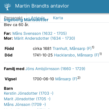
Martin Brandts antavlor
Personakt
Antavla
Karta
Ingeborg Månsdotter
Blev ca 60 år.
Far
:
Måns Svensson (1632 - 1705)
Mor
:
Märit Andersdotter (1634 - 1730)
1)
Född
cirka 1681
Tranhult, Månsarp (F)
1)
Död
1741-10-25
Hacklarsbo, Månsarp (F)
Familj med
Jöns Ambjörnsson (1660 - 1729)
2)
Vigsel
1700-06-10
Månsarp (F)
Barn
Kerstin Jönsdotter (1703 -)
Marit Jönsdotter (1705 -)
Måns Jönsson (1709 -)