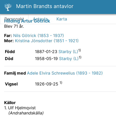
Martin Brandts antavlor
Personakt
Antavla
Karta
Hilding Artur Götrick
Blev 71 år.
Far
:
Nils Götrick (1853 - 1937)
Mor
:
Kristina Jönsdotter (1851 - 1921)
1)
Född
1887-01-23
Starby (L)
1)
Död
1958-05-19
Starby (L)
Familj med
Adele Elvira Schrewelius (1893 - 1982)
1)
Vigsel
1926-09-25
Källor
1
.
Ulf Hjelmqvist
(
Andrahandskälla
)