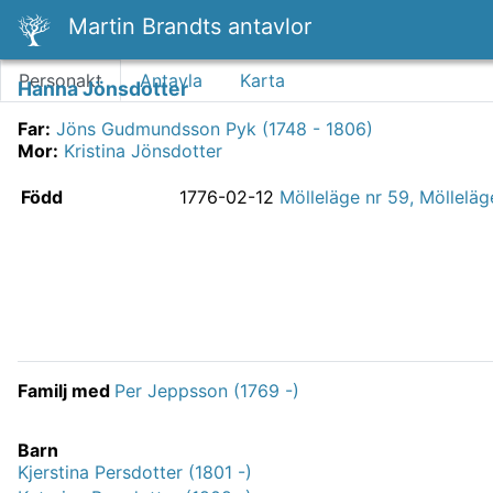
Martin Brandts antavlor
Personakt
Antavla
Karta
Hanna Jönsdotter
Far
:
Jöns Gudmundsson Pyk (1748 - 1806)
Mor
:
Kristina Jönsdotter
Född
1776-02-12
Mölleläge nr 59, Mölleläg
Familj med
Per Jeppsson (1769 -)
Barn
Kjerstina Persdotter (1801 -)