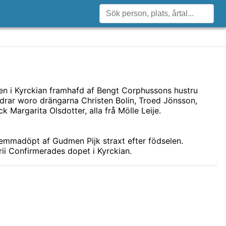
n i Kyrckian framhafd af Bengt Corphussons hustru
rar woro drängarna Christen Bolin, Troed Jönsson,
k Margarita Olsdotter, alla frå Mölle Leije.
emmadöpt af Gudmen Pijk straxt efter födselen.
ii Confirmerades dopet i Kyrckian.