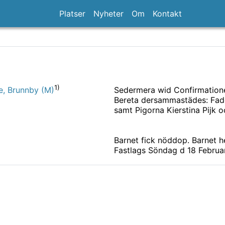
Platser
Nyheter
Om
Kontakt
1)
Sedermera wid Confirmatione
e, Brunnby (M)
Bereta dersammastädes: Fadd
samt Pigorna Kierstina Pijk oc
Barnet fick nöddop. Barnet h
Fastlags Söndag d 18 Februar