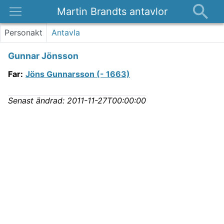
Martin Brandts antavlor
Platser
Personakt
Antavla
Nyheter
Gunnar Jönsson
Om
Far
:
Jöns Gunnarsson (- 1663)
Kontakt
Senast ändrad:
2011-11-27T00:00:00