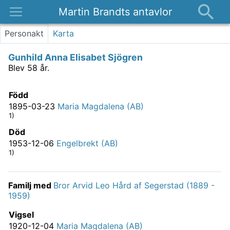
Martin Brandts antavlor
Platser
Personakt
Karta
Nyheter
Gunhild Anna Elisabet Sjögren
Om
Blev 58 år.
Kontakt
Född
1895-03-23
Maria Magdalena (AB)
1)
Död
1953-12-06
Engelbrekt (AB)
1)
Familj med
Bror Arvid Leo Hård af Segerstad (1889 -
1959)
Vigsel
1920-12-04
Maria Magdalena (AB)