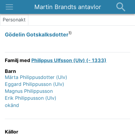
Martin Brandts antavlor
Platser
Personakt
Nyheter
1)
Gödelin Gotskalksdotter
Om
Kontakt
Familj med
Philippus Ulfsson (Ulv) (- 1333)
Barn
Märta Philippusdotter (Ulv)
Eggard Philippusson (Ulv)
Magnus Philippusson
Erik Philippusson (Ulv)
okänd
Källor