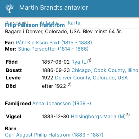
Martin Brandts antavlor
Personakt
Antavla
Karta
Filip Pålsson Hafström
Bagare i Denver, Colorado, USA.
Blev minst 64 år.
Far
:
Påhl Kjellsson Blixt (1815 - 1888)
Mor
:
Stina Persdotter (1814 - 1866)
1)
Född
1857-08-02
Rya (L)
Bosatt
1886-09-23
Chicago, Cook County, Illino
Levde
1922
Denver County, Colorado, USA
2)
Död
efter 1922
Familj med
Anna Johansson (1859 -)
3)
Vigsel
1883-12-30
Helsingborgs Maria (M)
Barn
Carl August Philip Hafström (1883 - 1887)