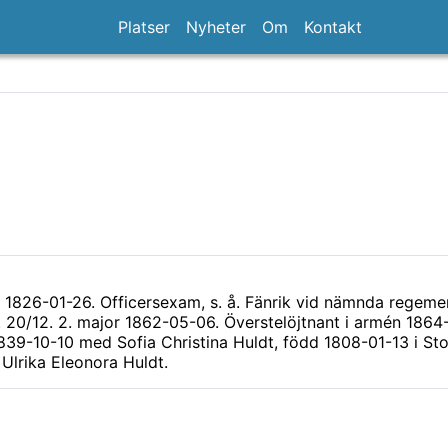
Platser
Nyheter
Om
Kontakt
1826-01-26. Officersexam, s. å. Fänrik vid nämnda regemen
 20/12. 2. major 1862-05-06. Överstelöjtnant i armén 1864-
839-10-10 med Sofia Christina Huldt, född 1808-01-13 i St
Ulrika Eleonora Huldt.