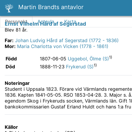
Martin Brandts antavlor
Personakt
Antavla
Karta
Ernst Vilhelm Hård af Segerstad
Blev 81 år.
Far
:
Johan Ludvig Hård af Segerstad (1772 - 1836)
Mor
:
Maria Charlotta von Vicken (1778 - 1861)
1)
Född
1807-06-05
Uggebol, Ölme (S)
1)
Död
1888-11-23
Frykerud (S)
Noteringar
Student i Uppsala 1823. Förare vid Värmlands regemente 
1836. Kapten 1841-05-05. RSO 1853-04-28. 3. Major s. å.
egendom Skog i Frykeruds socken, Värmlands län. Gift 1
bankokommissarien Gustaf Erland Huldt och hans 1:a fru 
Källor