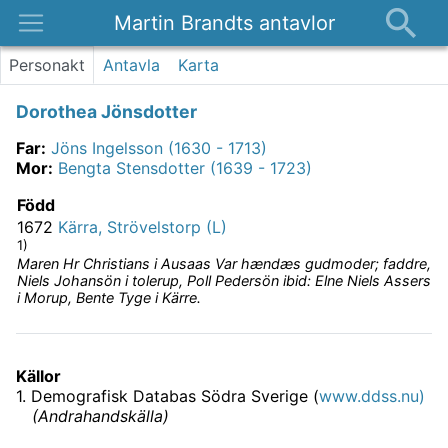
Martin Brandts antavlor
Platser
Personakt
Antavla
Karta
Nyheter
Dorothea Jönsdotter
Om
Far
:
Jöns Ingelsson (1630 - 1713)
Kontakt
Mor
:
Bengta Stensdotter (1639 - 1723)
Född
1672
Kärra, Strövelstorp (L)
1)
Maren Hr Christians i Ausaas Var hændæs gudmoder; faddre,
Niels Johansön i tolerup, Poll Pedersön ibid: Elne Niels Assers
i Morup, Bente Tyge i Kärre.
Källor
1
.
Demografisk Databas Södra Sverige (
www.ddss.nu)
(
Andrahandskälla
)