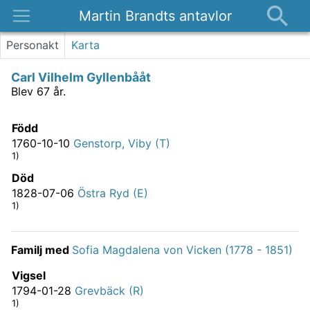
Martin Brandts antavlor
Platser
Personakt
Karta
Nyheter
Carl Vilhelm Gyllenbååt
Om
Blev 67 år.
Kontakt
Född
1760-10-10
Genstorp, Viby (T)
1)
Död
1828-07-06
Östra Ryd (E)
1)
Familj med
Sofia Magdalena von Vicken (1778 - 1851)
Vigsel
1794-01-28
Grevbäck (R)
1)