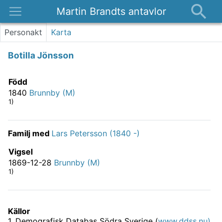
Martin Brandts antavlor
Platser
Personakt
Karta
Nyheter
Botilla Jönsson
Om
Kontakt
Född
1840
Brunnby (M)
1)
Familj med
Lars Petersson (1840 -)
Vigsel
1869-12-28
Brunnby (M)
1)
Källor
1
.
Demografisk Databas Södra Sverige (
www.ddss.nu)