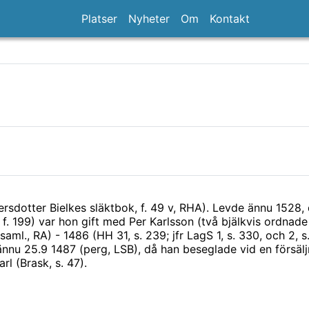
Platser
Nyheter
Om
Kontakt
sdotter Bielkes släktbok, f. 49 v, RHA). Levde ännu 1528, 
, f. 199) var hon gift med Per Karlsson (två bjälkvis ordnade
ml., RA) - 1486 (HH 31, s. 239; jfr LagS 1, s. 330, och 2,
nnu 25.9 1487 (perg, LSB), då han beseglade vid en försäljn
l (Brask, s. 47).