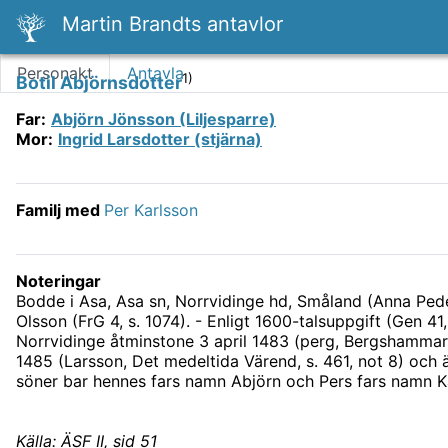
Martin Brandts antavlor
Personakt
Antavla
1)
Botil Abjörnsdotter
Far
:
Abjörn Jönsson (Liljesparre)
Mor
:
Ingrid Larsdotter (stjärna)
Familj med
Per Karlsson
Noteringar
Bodde i Asa, Asa sn, Norrvidinge hd, Småland (Anna Peder
Olsson (FrG 4, s. 1074). - Enligt 1600-talsuppgift (Gen 41
Norrvidinge åtminstone 3 april 1483 (perg, Bergshammarsa
1485 (Larsson, Det medeltida Värend, s. 461, not 8) och ä
söner bar hennes fars namn Abjörn och Pers fars namn Kar
Källa: ÄSF II, sid 51