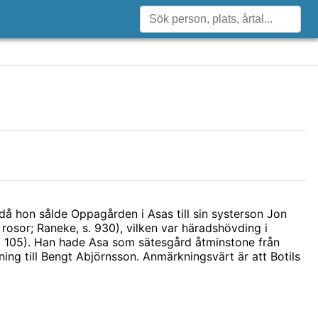
då hon sålde Oppagården i Asas till sin systerson Jon
 rosor; Raneke, s. 930), vilken var häradshövding i
 s. 105). Han hade Asa som sätesgård åtminstone från
ing till Bengt Abjörnsson. Anmärkningsvärt är att Botils