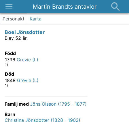
Martin Brandts antavlor
Platser
Personakt
Karta
Nyheter
Boel Jönsdotter
Om
Blev 52 år.
Kontakt
Född
1796
Grevie (L)
1)
Död
1848
Grevie (L)
1)
Familj med
Jöns Olsson (1795 - 1877)
Barn
Christina Jönsdotter (1828 - 1902)