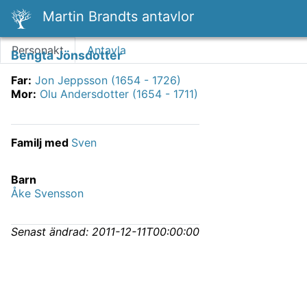
Martin Brandts antavlor
Personakt
Antavla
Bengta Jönsdotter
Far
:
Jon Jeppsson (1654 - 1726)
Mor
:
Olu Andersdotter (1654 - 1711)
Familj med
Sven
Barn
Åke Svensson
Senast ändrad:
2011-12-11T00:00:00