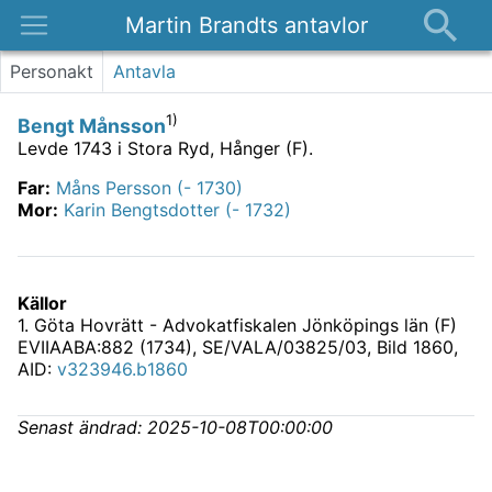
Martin Brandts antavlor
Platser
Personakt
Antavla
Nyheter
1)
Bengt Månsson
Om
Levde 1743 i Stora Ryd, Hånger (F).
Kontakt
Far
:
Måns Persson (- 1730)
Mor
:
Karin Bengtsdotter (- 1732)
Källor
1
.
Göta Hovrätt - Advokatfiskalen Jönköpings län (F)
EVIIAABA:882 (1734), SE/VALA/03825/03
, Bild 1860,
AID:
v323946.b1860
Senast ändrad:
2025-10-08T00:00:00