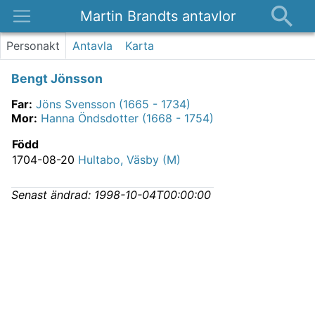
Martin Brandts antavlor
Platser
Personakt
Antavla
Karta
Nyheter
Bengt Jönsson
Om
Far
:
Jöns Svensson (1665 - 1734)
Kontakt
Mor
:
Hanna Öndsdotter (1668 - 1754)
Född
1704-08-20
Hultabo, Väsby (M)
Senast ändrad:
1998-10-04T00:00:00