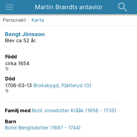
Martin Brandts antavlor
Platser
Personakt
Karta
Nyheter
Bengt Jönsson
Om
Blev ca 52 år.
Kontakt
Född
cirka 1654
1)
Död
1706-03-13
Brokabygd, Pjätteryd (G)
1)
Familj med
Botil Jonsdotter Krååk (1656 - 1735)
Barn
Botel Bengtsdotter (1697 - 1744)