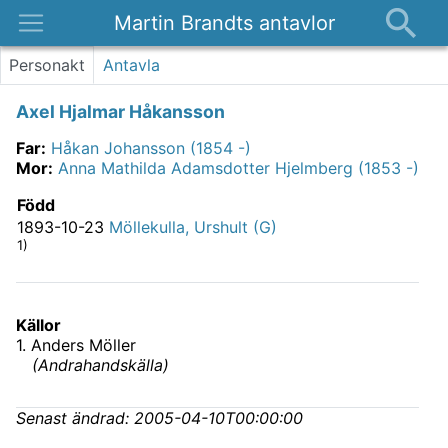
Martin Brandts antavlor
Platser
Personakt
Antavla
Nyheter
Axel Hjalmar Håkansson
Om
Far
:
Håkan Johansson (1854 -)
Kontakt
Mor
:
Anna Mathilda Adamsdotter Hjelmberg (1853 -)
Född
1893-10-23
Möllekulla, Urshult (G)
1)
Källor
1
.
Anders Möller
(
Andrahandskälla
)
Senast ändrad:
2005-04-10T00:00:00