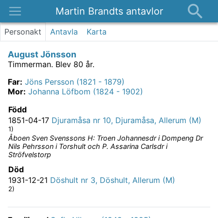
Martin Brandts antavlor
Platser
Personakt
Antavla
Karta
Nyheter
August Jönsson
Om
Timmerman.
Blev 80 år.
Kontakt
Far
:
Jöns Persson (1821 - 1879)
Mor
:
Johanna Löfbom (1824 - 1902)
Född
1851-04-17
Djuramåsa nr 10, Djuramåsa, Allerum (M)
1)
Åboen Sven Svenssons H: Troen Johannesdr i Dompeng Dr
Nils Pehrsson i Torshult och P. Assarina Carlsdr i
Ströfvelstorp
Död
1931-12-21
Döshult nr 3, Döshult, Allerum (M)
2)