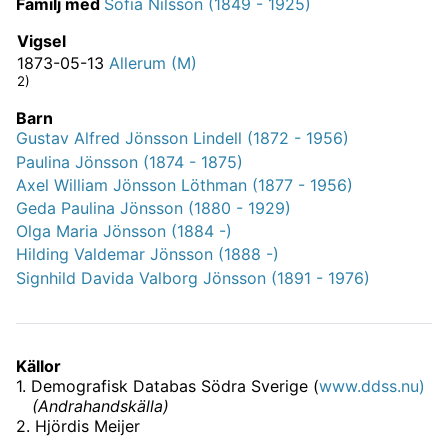
Familj med
Sofia Nilsson (1849 - 1925)
Vigsel
1873-05-13
Allerum (M)
2)
Barn
Gustav Alfred Jönsson Lindell (1872 - 1956)
Paulina Jönsson (1874 - 1875)
Axel William Jönsson Löthman (1877 - 1956)
Geda Paulina Jönsson (1880 - 1929)
Olga Maria Jönsson (1884 -)
Hilding Valdemar Jönsson (1888 -)
Signhild Davida Valborg Jönsson (1891 - 1976)
Källor
1
.
Demografisk Databas Södra Sverige (
www.ddss.nu)
(
Andrahandskälla
)
2
.
Hjördis Meijer