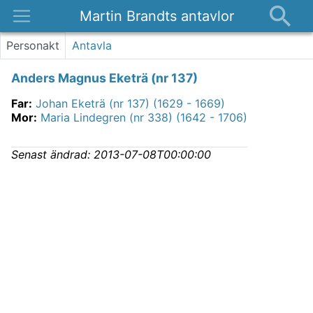
Martin Brandts antavlor
Platser
Personakt
Antavla
Nyheter
Anders Magnus Eketrä (nr 137)
Om
Far
:
Johan Eketrä (nr 137) (1629 - 1669)
Kontakt
Mor
:
Maria Lindegren (nr 338) (1642 - 1706)
Senast ändrad:
2013-07-08T00:00:00