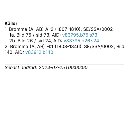
Källor
1
.
Bromma (A, AB) AI:2 (1807-1810), SE/SSA/0002
1
a
.
Bild 75 / sid 73, AID:
v83795.b75.s73
2
b
.
Bild 26 / sid 24, AID:
v83795.b26.s24
2
.
Bromma (A, AB) FI:1 (1803-1846), SE/SSA/0002
, Bild
140, AID:
v83912.b140
Senast ändrad:
2024-07-25T00:00:00