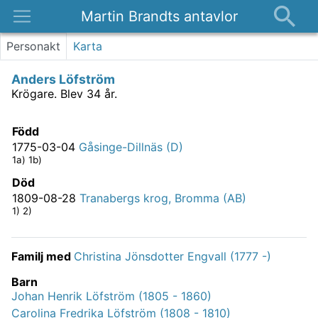
Martin Brandts antavlor
Platser
Personakt
Karta
Nyheter
Anders Löfström
Om
Krögare.
Blev 34 år.
Kontakt
Född
1775-03-04
Gåsinge-Dillnäs (D)
1a) 1b)
Död
1809-08-28
Tranabergs krog, Bromma (AB)
1) 2)
Familj med
Christina Jönsdotter Engvall (1777 -)
Barn
Johan Henrik Löfström (1805 - 1860)
Carolina Fredrika Löfström (1808 - 1810)