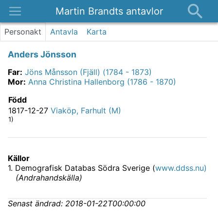
Martin Brandts antavlor
Platser
Personakt
Antavla
Karta
Nyheter
Anders Jönsson
Om
Far
:
Jöns Månsson (Fjäll) (1784 - 1873)
Kontakt
Mor
:
Anna Christina Hallenborg (1786 - 1870)
Född
1817-12-27
Viaköp, Farhult (M)
1)
Källor
1
.
Demografisk Databas Södra Sverige (
www.ddss.nu)
(
Andrahandskälla
)
Senast ändrad:
2018-01-22T00:00:00