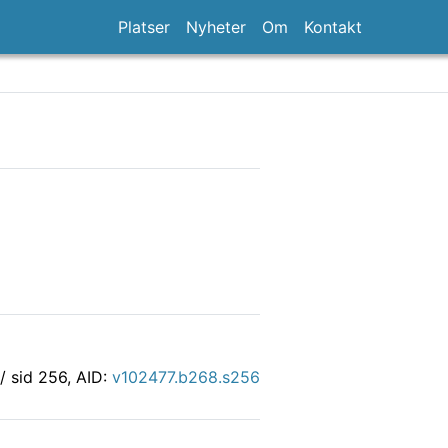
Platser
Nyheter
Om
Kontakt
 / sid 256, AID:
v102477.b268.s256