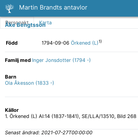
Martin Brandts antavlor
Personakt
Karta
Åke Bengtsson
1)
Född
1794-09-06
Örkened (L)
Familj med
Inger Jonsdotter (1794 -)
Barn
Ola Åkesson (1833 -)
Källor
1
.
Örkened (L) AI:14 (1837-1841), SE/LLA/13510
, Bild 268
Senast ändrad:
2021-07-27T00:00:00